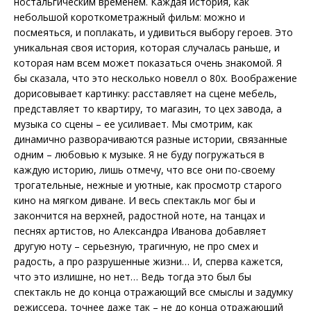
ностальгическим временем. Каждая история, как
небольшой короткометражный фильм: можно и
посмеяться, и поплакать, и удивиться выбору героев. Это
уникальная своя история, которая случалась раньше, и
которая нам всем может показаться очень знакомой. Я
бы сказала, что это несколько новелл о 80х. Воображение
дорисовывает картинку: расставляет на сцене мебель,
представляет то квартиру, то магазин, то цех завода, а
музыка со сцены – ее усиливает. Мы смотрим, как
динамично разворачиваются разные истории, связанные
одним – любовью к музыке. Я не буду погружаться в
каждую историю, лишь отмечу, что все они по-своему
трогательные, нежные и уютные, как просмотр старого
кино на мягком диване. И весь спектакль мог бы и
закончится на верхней, радостной ноте, на танцах и
песнях артистов, но Александра Иванова добавляет
другую ноту – серьезную, трагичную, не про смех и
радость, а про разрушенные жизни… И, сперва кажется,
что это излишне, но нет… Ведь тогда это был бы
спектакль не до конца отражающий все смыслы и задумку
режиссера, точнее даже так – не до конца отражающий