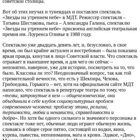
советской столицы.
Вот об этих неучах и тунеядцах и поставлен спектакль
«Звезды на утреннем небе» в МДТ. Режиссер спектакля –
Татьяна Шестакова, пьеса – Александра Галина, спектаклю
«Звезды на утреннем небе» присвоена английская театральная
премия им. Лоуренса Оливье в 1988 году.
Спектаклю уже двадцать девять лет, и, безусловно, в свое
время, он был крайне актуален и востребован – была показана
яркая правда, кинутая в лицо Советской власти. Что спектакль
отражает в нынешнее время, и для чего он сейчас –
непонятно, наверное, уже для истории, посмотреть на то, что
было. Классика ли это? Неоднозначный вопрос, так как той
стремительной вечности, что есть у Шекпира, Чехова,
Грибоедова, Горького – нет, хотя на официальном сайте МДТ
написано, что спектакль в репертуаре театра по тому, что
«
темы, затронутые в нем — общечеловеческие, они
объединили в себе клубок социокультурных проблем
современного человека: проблему этики, религии,
терпимости, любви и ненависти, справедливости и
добра
». Но хотя бы одного сильного и значимого персонажа в
спектакле тоже нет, обычные люди играют обычную жизнь,
сливаясь в общее серое пятно, состоящей из водки, вина,
курева, пьянства, непонимания, мата и крови. Эдакое, «Дно»,