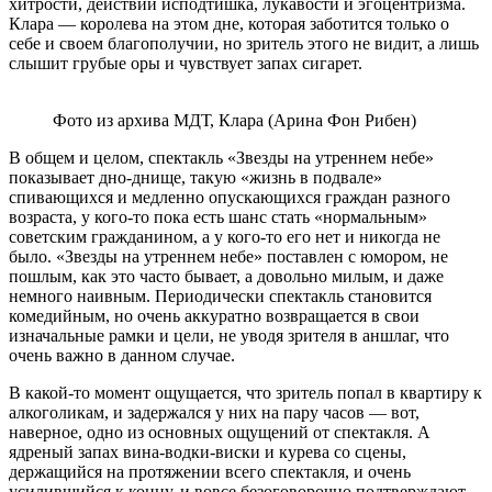
хитрости, действий исподтишка, лукавости и эгоцентризма.
Клара — королева на этом дне, которая заботится только о
себе и своем благополучии, но зритель этого не видит, а лишь
слышит грубые оры и чувствует запах сигарет.
Фото из архива МДТ, Клара (Арина Фон Рибен)
В общем и целом, спектакль «Звезды на утреннем небе»
показывает дно-днище, такую «жизнь в подвале»
спивающихся и медленно опускающихся граждан разного
возраста, у кого-то пока есть шанс стать «нормальным»
советским гражданином, а у кого-то его нет и никогда не
было. «Звезды на утреннем небе» поставлен с юмором, не
пошлым, как это часто бывает, а довольно милым, и даже
немного наивным. Периодически спектакль становится
комедийным, но очень аккуратно возвращается в свои
изначальные рамки и цели, не уводя зрителя в аншлаг, что
очень важно в данном случае.
В какой-то момент ощущается, что зритель попал в квартиру к
алкоголикам, и задержался у них на пару часов — вот,
наверное, одно из основных ощущений от спектакля. А
ядреный запах вина-водки-виски и курева со сцены,
держащийся на протяжении всего спектакля, и очень
усилившийся к концу, и вовсе безоговорочно подтверждают