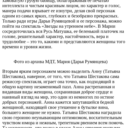
хамоватую грубую бабищу, облагораживая ее печатью
интеллекта и чистым красивым лицом, но характер и голос,
манера подачи взрывает ее изнутри, делая свой персонаж
одним из самых ярких, глубоких и безобразно прекрасных.
Только ради игры Дарьи Румянцевой и ее персонажа, можно
пойти на спектакль «Звезды на утреннем небе». В Марии
сосредоточилась вся Русь Матушка, ее беленький платочек на
голове, решительный характер, настойчивость, вера и
трудолюбие – это то, какими и представляются женщины того
времени и уровня жизни.
Фото из архива МДТ, Мария (Дарья Румянцева)
Вторым ярким персонажем можно выделить Анну (Татьяна
Шестакова), наверное, от того, что Татьяна Шестакова сама
режиссер спектакля, играет она точно, как подходящий в
общую картину незаменимый пазл. Анна растрепанная и
видавшая виды женщина, сохранившая доброе сердце и
наивный взгляд на мир, это один из немногих по истине
добрых персонажей. Анна кажется запутавшейся бедной
женщиной, находящей свое утешение в бутылке вина,
большего женщине не нужно. Татьяна Шестакова наградила
свою героиню неунывающим оптимизмом, восхитительным
чувством юмора и нежным, трепетным рвением всем помочь.
Та искренность, что видна в глазах Анны стреляет чистыми