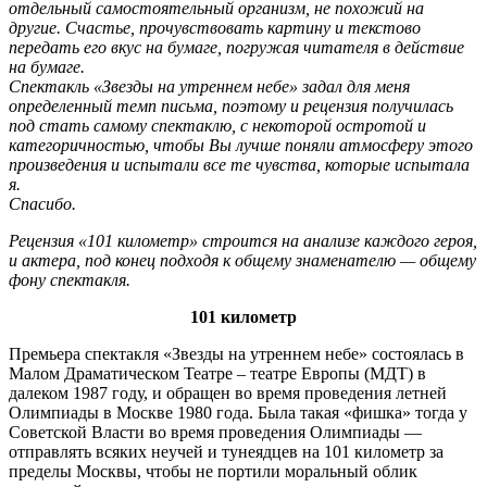
отдельный самостоятельный организм, не похожий на
другие. Счастье, прочувствовать картину и текстово
передать его вкус на бумаге, погружая читателя в действие
на бумаге.
Спектакль «Звезды на утреннем небе» задал для меня
определенный темп письма, поэтому и рецензия получилась
под стать самому спектаклю, с некоторой остротой и
категоричностью, чтобы Вы лучше поняли атмосферу этого
произведения и испытали все те чувства, которые испытала
я.
Спасибо.
Рецензия «101 километр» строится на анализе каждого героя,
и актера, под конец подходя к общему знаменателю — общему
фону спектакля.
101 километр
Премьера спектакля «Звезды на утреннем небе» состоялась в
Малом Драматическом Театре – театре Европы (МДТ) в
далеком 1987 году, и обращен во время проведения летней
Олимпиады в Москве 1980 года. Была такая «фишка» тогда у
Советской Власти во время проведения Олимпиады —
отправлять всяких неучей и тунеядцев на 101 километр за
пределы Москвы, чтобы не портили моральный облик