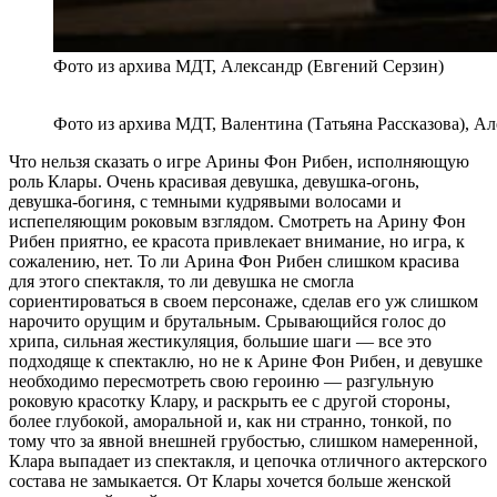
Фото из архива МДТ, Александр (Евгений Серзин)
Фото из архива МДТ, Валентина (Татьяна Рассказова), А
Что нельзя сказать о игре Арины Фон Рибен, исполняющую
роль Клары. Очень красивая девушка, девушка-огонь,
девушка-богиня, с темными кудрявыми волосами и
испепеляющим роковым взглядом. Смотреть на Арину Фон
Рибен приятно, ее красота привлекает внимание, но игра, к
сожалению, нет. То ли Арина Фон Рибен слишком красива
для этого спектакля, то ли девушка не смогла
сориентироваться в своем персонаже, сделав его уж слишком
нарочито орущим и брутальным. Срывающийся голос до
хрипа, сильная жестикуляция, большие шаги — все это
подходяще к спектаклю, но не к Арине Фон Рибен, и девушке
необходимо пересмотреть свою героиню — разгульную
роковую красотку Клару, и раскрыть ее с другой стороны,
более глубокой, аморальной и, как ни странно, тонкой, по
тому что за явной внешней грубостью, слишком намеренной,
Клара выпадает из спектакля, и цепочка отличного актерского
состава не замыкается. От Клары хочется больше женской