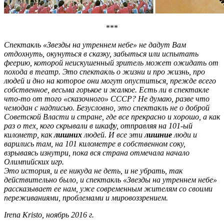
***
Спектакль «Звезды на утреннем небе» не дадут Вам
отдохнуть, окунуться в сказку, забыться или испытать
феерию, которой неискушенный зритель может ожидать от
похода в театр. Это спектакль о жизни и про жизнь, про
людей и дно на которое они могут опуститься, прежде всего
собственное, весьма горькое и жалкое. Есть ли в спектакле
что-то от того «сказочного» СССР? Не думаю, разве что
чемодан с надписью. Безусловно, это спектакль не о доброй
Советской Власти и стране, где все прекрасно и хорошо, а как
раз о тех, кого скрывали в шкафу, отправляя на 101-ый
километр, как
лишних
людей. И все эти
лишние
люди и
варились там, на 101 километре в собственном соку,
взрываясь изнутри, пока вся страна отмечала начало
Олимпийских игр.
Это история, и ее никуда не деть, и не убрать, так
действительно было, и спектакль «Звезды на утреннем небе»
рассказывает ее нам, уже современным жителям со своими
переживаниями, проблемами и мировоззрением.
Irena Kristo, ноябрь 2016 г.