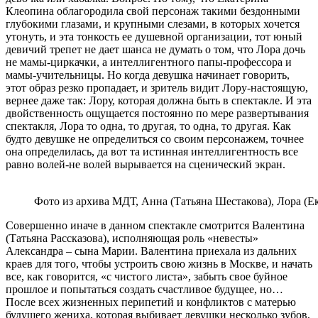
Клеопина облагородила свой персонаж такими бездонными
глубокими глазами, и крупными слезами, в которых хочется
утонуть, и эта тонкость ее душевной организации, тот юный
девичий трепет не дает шанса не думать о том, что Лора дочь
не мамы-циркачки, а интеллигентного папы-профессора и
мамы-учительницы. Но когда девушка начинает говорить,
этот образ резко пропадает, и зритель видит Лору-настоящую,
вернее даже так: Лору, которая должна быть в спектакле. И эта
двойственность ощущается постоянно по мере развертывания
спектакля, Лора то одна, то другая, то одна, то другая. Как
будто девушке не определиться со своим персонажем, точнее
она определилась, да вот та истинная интеллигентность все
равно волей-не волей вырывается на сценический экран.
Фото из архива МДТ, Анна (Татьяна Шестакова), Лора (Е
Совершенно иначе в данном спектакле смотрится Валентина
(Татьяна Рассказова), исполняющая роль «невесты»
Александра – сына Марии. Валентина приехала из дальних
краев для того, чтобы устроить свою жизнь в Москве, и начать
все, как говорится, «с чистого листа», забыть свое буйное
прошлое и попытаться создать счастливое будущее, но…
После всех жизненных перипетий и конфликтов с матерью
будущего жениха, которая выбивает девушки несколько зубов,