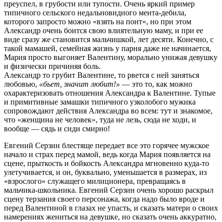
преуспел, в грубости или тупости. Очень яркий пример
типичного сельского недальновидного мента-дебила,
которого запросто можно «взять на понт», но при этом
Александр очень боится свою влиятельную маму, и при ее
виде сразу же становится мальчишкой, лет десяти. Конечно, с
такой мамашей, семейная жизнь у парня даже не начинается,
Мария просто выгоняет Валентину, морально унижая девушку
и физически причиняя боль.
Александр то грубит Валентине, то рвется с ней заняться
любовью,
«бьет, значит любит!»
— это то, как можно
охарактеризовать отношения Александра к Валентине. Тупые
и примитивные замашки типичного узколобого мужика
сопровождают действия Александра во всем: тут и знакомое,
что «женщина не человек», туда не лезь, сюда не ходи, и
вообще — сядь и сиди смирно!
Евгений Серзин блестяще передает все это горячее мужское
начало и страх перед мамой, ведь когда Мария появляется на
сцене, прыткость и бойкость Александра мгновенно куда-то
улетучивается, и он, буквально, уменьшается в размерах, из
«взрослого» служащего милиционера, превращаясь в
мальчика-школьника. Евгений Серзин очень хорошо раскрыл
сцену терзания своего персонажа, когда надо было вроде и
перед Валентиной в глазах не упасть, и сказать матери о своих
намерениях жениться на девушке, но сказать очень аккуратно,