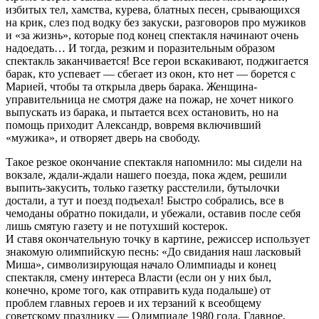
избитых тел, хамства, курева, блатных песен, срывающихся
на крик, слез под водку без закуски, разговоров про мужиков
и «за жизнь», которые под конец спектакля начинают очень
надоедать… И тогда, резким и поразительным образом
спектакль заканчивается! Все герои вскакивают, поджигается
барак, кто успевает — сбегает из окон, кто нет — борется с
Марией, чтобы та открыла дверь барака. Женщина-
управительница не смотря даже на пожар, не хочет никого
выпускать из барака, и пытается всех остановить, но на
помощь приходит Александр, вовремя включивший
«мужика», и отворяет дверь на свободу.
Такое резкое окончание спектакля напомнило: мы сидели на
вокзале, ждали-ждали нашего поезда, пока ждем, решили
выпить-закусить, только газетку расстелили, бутылочки
достали, а тут и поезд подъехал! Быстро собрались, все в
чемоданы обратно покидали, и убежали, оставив после себя
лишь смятую газету и не потухший костерок.
И ставя окончательную точку в картине, режиссер использует
знакомую олимпийскую песнь: «До свидания наш ласковый
Миша», символизирующая начало Олимпиады и конец
спектакля, смену интереса Власти (если он у них был,
конечно, кроме того, как отправить куда подальше) от
проблем главных героев и их терзаний к всеобщему
советскому празднику — Олимпиаде 1980 года. Главное,