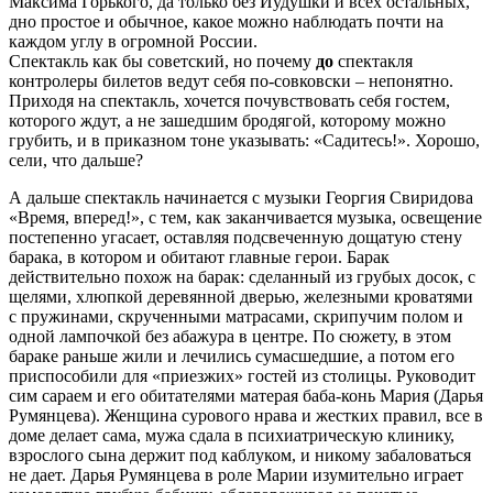
Максима Горького, да только без Иудушки и всех остальных,
дно простое и обычное, какое можно наблюдать почти на
каждом углу в огромной России.
Спектакль как бы советский, но почему
до
спектакля
контролеры билетов ведут себя по-совковски – непонятно.
Приходя на спектакль, хочется почувствовать себя гостем,
которого ждут, а не зашедшим бродягой, которому можно
грубить, и в приказном тоне указывать: «Садитесь!». Хорошо,
сели, что дальше?
А дальше спектакль начинается с музыки Георгия Свиридова
«Время, вперед!», с тем, как заканчивается музыка, освещение
постепенно угасает, оставляя подсвеченную дощатую стену
барака, в котором и обитают главные герои. Барак
действительно похож на барак: сделанный из грубых досок, с
щелями, хлюпкой деревянной дверью, железными кроватями
с пружинами, скрученными матрасами, скрипучим полом и
одной лампочкой без абажура в центре. По сюжету, в этом
бараке раньше жили и лечились сумасшедшие, а потом его
приспособили для «приезжих» гостей из столицы. Руководит
сим сараем и его обитателями матерая баба-конь Мария (Дарья
Румянцева). Женщина сурового нрава и жестких правил, все в
доме делает сама, мужа сдала в психиатрическую клинику,
взрослого сына держит под каблуком, и никому забаловаться
не дает. Дарья Румянцева в роле Марии изумительно играет