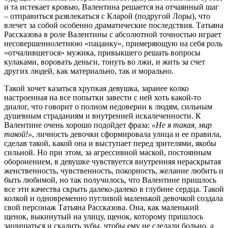
и та истекает кровью, Валентина решается на отчаянный шаг
– отправиться развлекаться с Кларой (подругой Лоры), что
влечет за собой особенно драматические последствия. Татьяна
Рассказова в роле Валентины с абсолютной точностью играет
несовершеннолетнюю «пацанку», примеряющую на себя роль
«отчалившегося» мужика, привыкшего решать вопросы
кулаками, воровать деньги, тонуть во лжи, и жить за счет
других людей, как материально, так и морально.
Такой хочет казаться хрупкая девушка, заранее колко
настроенная на все попытки завести с ней хоть какой-то
диалог, что говорит о полном недоверии к людям, сильным
душевным страданиям и внутренней искалеченности. К
Валентине очень хорошо подойдет фраза:
«Не я такая, мир
такой!»
, личность девочки сформировала улица и ее правила,
сделав такой, какой она и выступает перед зрителями, якобы
сильной. Но при этом, за агрессивной маской, постоянным
оборонением, в девушке чувствуется внутренняя нераскрытая
женственность, чувственность, покорность, желание любить и
быть любимой, но так получилось, что Валентине пришлось
все эти качества скрыть далеко-далеко в глубине сердца. Такой
колкой и одновременно пугливой маленькой девочкой создала
свой персонаж Татьяна Рассказова. Она, как маленький
щенок, выкинутый на улицу, щенок, которому пришлось
защищаться и скалить зубы, чтобы ему не сделали больно, а