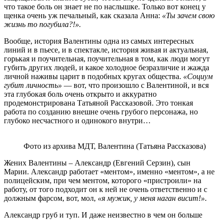
что такое боль он знает не по наслышке. Только вот конец у
щенка очень уж печальный, как сказала Анна:
«Ты зачем свою
жизнь то погубила?!».
Вообще, история Валентины одна из самых интересных
линий и в пьесе, и в спектакле, история живая и актуальная,
горькая и поучительная, поучительная в том, как люди могут
губить других людей, и какое холодное безразличие и жажда
личной наживы царит в подобных кругах общества.
«Социум
губит личность»
— вот, что произошло с Валентиной, и вся
эта глубокая боль очень открыто и аккуратно
продемонстрирована Татьяной Рассказовой. Это тонкая
работа по созданию внешне очень грубого персонажа, но
глубоко несчастного и одинокого внутри…
Фото из архива МДТ, Валентина (Татьяна Рассказова)
Жених Валентины – Александр (Евгений Серзин), сын
Марии. Александр работает «ментом», именно «ментом», а не
полицейским, при чем ментом, которого «пристроили» на
работу, от того подходит он к ней не очень ответственно и с
должным фарсом, вот, мол,
«я мужик, у меня наган висит!»
.
Александр груб и туп. И даже неизвестно в чем он больше