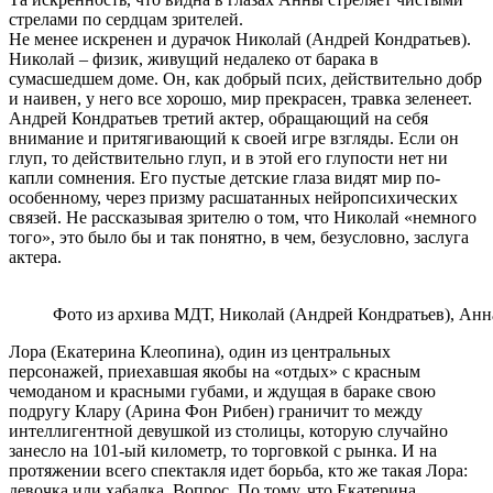
стрелами по сердцам зрителей.
Не менее искренен и дурачок Николай (Андрей Кондратьев).
Николай – физик, живущий недалеко от барака в
сумасшедшем доме. Он, как добрый псих, действительно добр
и наивен, у него все хорошо, мир прекрасен, травка зеленеет.
Андрей Кондратьев третий актер, обращающий на себя
внимание и притягивающий к своей игре взгляды. Если он
глуп, то действительно глуп, и в этой его глупости нет ни
капли сомнения. Его пустые детские глаза видят мир по-
особенному, через призму расшатанных нейропсихических
связей. Не рассказывая зрителю о том, что Николай «немного
того», это было бы и так понятно, в чем, безусловно, заслуга
актера.
Фото из архива МДТ, Николай (Андрей Кондратьев), Анн
Лора (Екатерина Клеопина), один из центральных
персонажей, приехавшая якобы на «отдых» с красным
чемоданом и красными губами, и ждущая в бараке свою
подругу Клару (Арина Фон Рибен) граничит то между
интеллигентной девушкой из столицы, которую случайно
занесло на 101-ый километр, то торговкой с рынка. И на
протяжении всего спектакля идет борьба, кто же такая Лора:
девочка или хабалка. Вопрос. По тому, что Екатерина