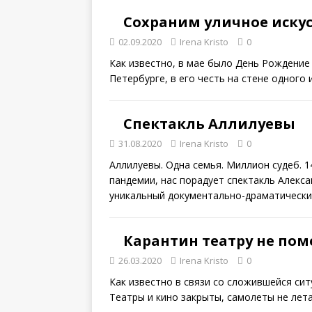
Сохраним уличное искус
02.09.2020
Irena Kristo
0
Как известно, в мае было День Рождение
Петербурге, в его честь на стене одного
Спектакль Аллилуевы
31.08.2020
Irena Kristo
0
Аллилуевы. Одна семья. Миллион судеб. 1
пандемии, нас порадует спектакль Алекс
уникальный документально-драматическ
Карантин театру не пом
26.03.2020
Irena Kristo
0
Как известно в связи со сложившейся си
Театры и кино закрыты, самолеты не ле