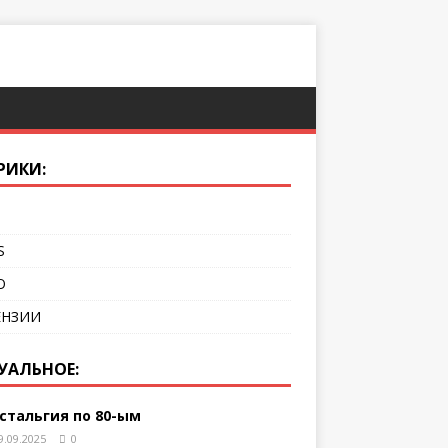
РИКИ:
S
О
ЕНЗИИ
УАЛЬНОЕ:
стальгия по 80-ым
9.09.2025
0