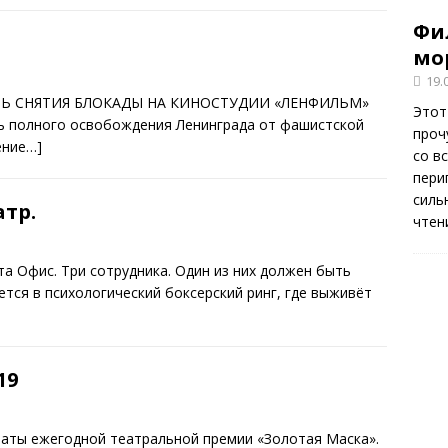
Фи
мо
19.
ЕНЬ СНЯТИЯ БЛОКАДЫ НА КИНОСТУДИИ «ЛЕНФИЛЬМ»
Этот
нь полного освобождения Ленинграда от фашистской
проч
ение…]
со в
пери
силь
атр.
чтен
та Офис. Три сотрудника. Один из них должен быть
тся в психологический боксерский ринг, где выживёт
19
реаты ежегодной театральной премии «Золотая Маска».