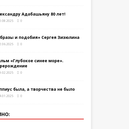
ександру Адабашьяну 80 лет!
0.08.2025
0
бразы и подобия» Сергея Зизюлина
2.06.2025
0
льм «Глубокое синее море».
рерождение
9.02.2025
0
ппиус была, а творчества не было
4.01.2025
0
ИНО: