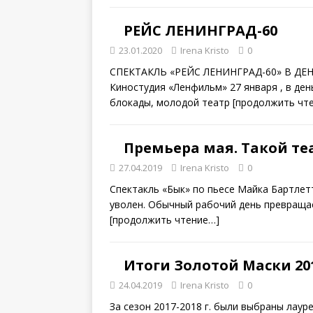
РЕЙС ЛЕНИНГРАД-60
23.01.2020
Irena Kristo
0
СПЕКТАКЛЬ «РЕЙС ЛЕНИНГРАД-60» В Д
Киностудия «Ленфильм» 27 января , в де
блокады, молодой театр
[продолжить чт
Премьера мая. Такой те
27.04.2019
Irena Kristo
0
Спектакль «Бык» по пьесе Майка Бартлет
уволен. Обычный рабочий день превращае
[продолжить чтение…]
Итоги Золотой Маски 20
24.04.2019
Irena Kristo
0
За сезон 2017-2018 г. были выбраны лау