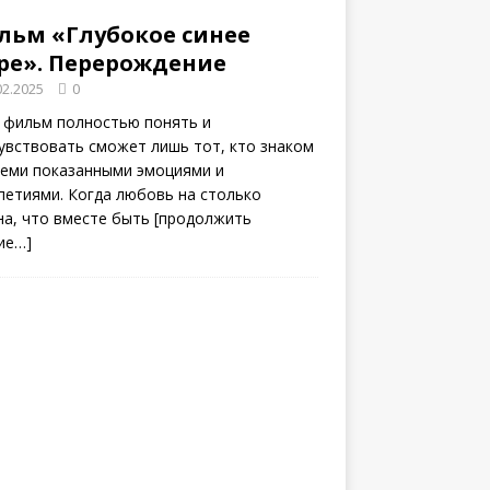
льм «Глубокое синее
ре». Перерождение
02.2025
0
 фильм полностью понять и
увствовать сможет лишь тот, кто знаком
семи показанными эмоциями и
петиями. Когда любовь на столько
на, что вместе быть
[продолжить
ие…]