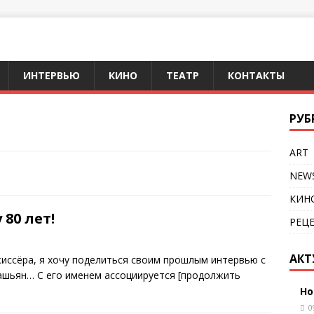
ИНТЕРВЬЮ
КИНО
ТЕАТР
КОНТАКТЫ
РУБ
ART
NEW
КИН
80 лет!
РЕЦ
АКТ
жиссёра, я хочу поделиться своим прошлым интервью с
башьян… С его именем ассоциируется
[продолжить
Но
0