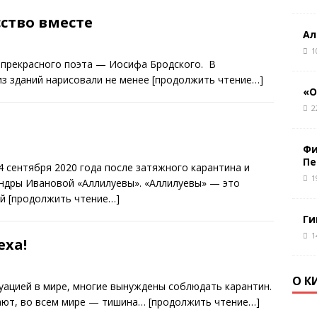
ство вместе
Ал
1
 прекрасного поэта — Иосифа Бродского. В
 из зданий нарисовали не менее
[продолжить чтение…]
«О
2
Фи
Пе
4 сентября 2020 года после затяжного карантина и
1
андры Ивановой «Аллилуевы». «Аллилуевы» — это
ий
[продолжить чтение…]
Ги
1
еха!
О К
туацией в мире, многие вынуждены соблюдать карантин.
тают, во всем мире — тишина…
[продолжить чтение…]