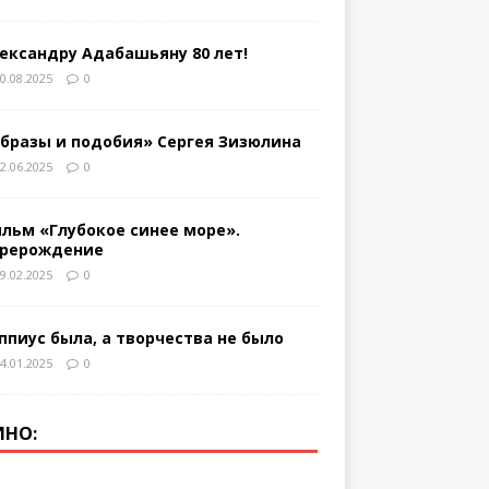
ександру Адабашьяну 80 лет!
0.08.2025
0
бразы и подобия» Сергея Зизюлина
2.06.2025
0
льм «Глубокое синее море».
рерождение
9.02.2025
0
ппиус была, а творчества не было
4.01.2025
0
ИНО: