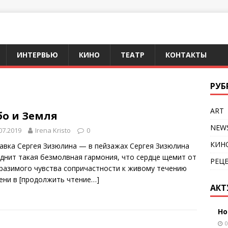
ИНТЕРВЬЮ
КИНО
ТЕАТР
КОНТАКТЫ
РУБ
ART
бо и Земля
NEW
07.2019
Irena Kristo
0
КИН
авка Сергея Зизюлина — в пейзажах Сергея Зизюлина
однит такая безмолвная гармония, что сердце щемит от
РЕЦ
разимого чувства сопричастности к живому течению
ени в
[продолжить чтение…]
АКТ
Но
0