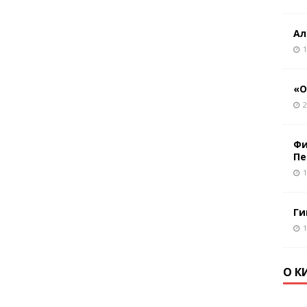
Ал
1
«О
2
Фи
Пе
1
Ги
1
О К