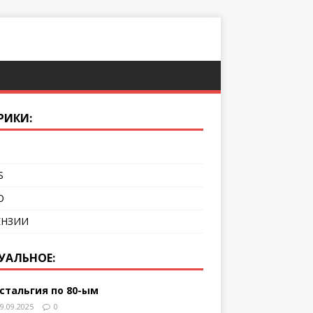
РИКИ:
S
О
ЕНЗИИ
УАЛЬНОЕ:
стальгия по 80-ым
9.09.2025
0