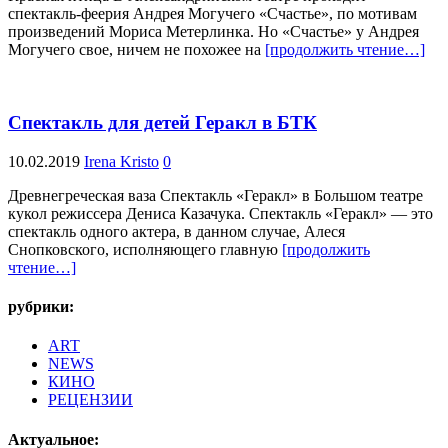
спектакль-феерия Андрея Могучего «Счастье», по мотивам
произведений Мориса Метерлинка. Но «Счастье» у Андрея
Могучего свое, ничем не похожее на
[продолжить чтение…]
Спектакль для детей Геракл в БТК
10.02.2019
Irena Kristo
0
Древнегреческая ваза Спектакль «Геракл» в Большом театре
кукол режиссера Дениса Казачука. Спектакль «Геракл» — это
спектакль одного актера, в данном случае, Алеся
Снопковского, исполняющего главную
[продолжить
чтение…]
рубрики:
ART
NEWS
КИНО
РЕЦЕНЗИИ
Актуальное: