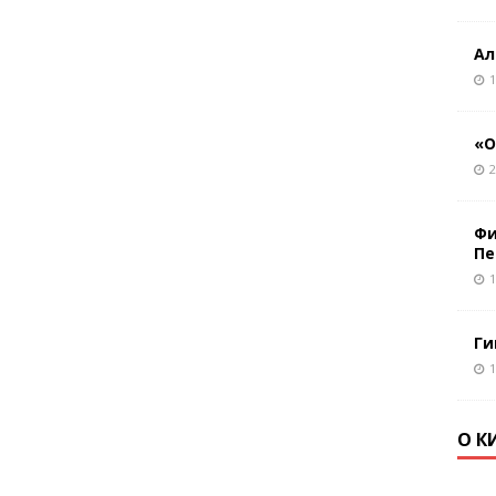
Ал
1
«О
2
Фи
Пе
1
Ги
1
О К