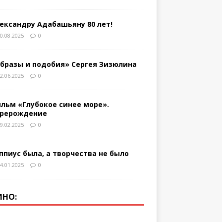
ександру Адабашьяну 80 лет!
0.08.2025
0
бразы и подобия» Сергея Зизюлина
2.06.2025
0
льм «Глубокое синее море».
рерождение
9.02.2025
0
ппиус была, а творчества не было
4.01.2025
0
ИНО: