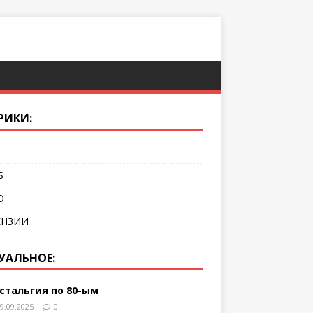
РИКИ:
S
О
ЕНЗИИ
УАЛЬНОЕ:
стальгия по 80-ым
9.09.2025
0