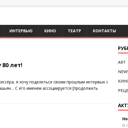
ИНТЕРВЬЮ
КИНО
ТЕАТР
КОНТАКТЫ
РУБ
ART
80 лет!
NEW
КИН
жиссёра, я хочу поделиться своим прошлым интервью с
башьян… С его именем ассоциируется
[продолжить
РЕЦ
АКТ
Но
0