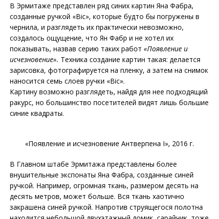
В Эрмитаже представлен ряд синих картин Яна Фабра,
созданные ручкой «Bic», которые будто бы погружены в
чернила, и разглядеть их практически невозможно,
создалось ощущение, что Ян Фабр и не хотел их
показывать, назвав серию таких работ
«Появление и
исчезновение».
Техника создание картин такая: делается
зарисовка, фотографируется на пленку, а затем на снимок
наносится семь слоев ручки «Bic».
Картину возможно разглядеть, найдя для нее подходящий
ракурс, но большинство посетителей видят лишь большие
синие квадраты.
«Появление и исчезновение Антверпена I», 2016 г.
В Главном штабе Эрмитажа представлены более
внушительные экспонаты Яна Фабра, созданные синей
ручкой. Например, огромная ткань, размером десять на
десять метров, может больше. Вся ткань хаотично
закрашена синей ручкой. Напротив струящегося полотна
находится небольшой двухэтажный домик, сарайчик, тоже