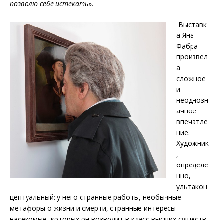
позволю себе истекать
».
Выставк
а Яна
Фабра
произвел
а
сложное
и
неоднозн
ачное
впечатле
ние.
Художник
,
определе
нно,
ультакон
цептуальный: у него странные работы, необычные
метафоры о жизни и смерти, странные интересы –
насекомые, которых он возводит в класс высших существ,