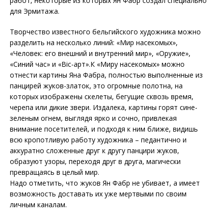
работ, некоторые из которых Ян Фабр создал специально
для Эрмитажа.
Творчество известного бельгийского художника можно
разделить на несколько линий: «Мир насекомых»,
«Человек: его внешний и внутренний мир», «Оружие»,
«Синий час» и «Bic-арт».К «Миру насекомых» можно
отнести картины Яна Фабра, полностью выполненные из
панцирей жуков-златок, это огромные полотна, на
которых изображены скелеты, бегущие сквозь время,
черепа или дикие звери. Издалека, картины горят сине-
зеленым огнем, выглядя ярко и сочно, привлекая
внимание посетителей, и подходя к ним ближе, видишь
всю кропотливую работу художника – педантично и
аккуратно сложенные друг к другу панцири жуков,
образуют узоры, переходя друг в друга, магически
превращаясь в целый мир.
Надо отметить, что жуков Ян Фабр не убивает, а имеет
возможность доставать их уже мертвыми по своим
личным каналам.