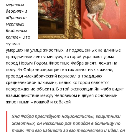
мертвых
дворняг
» и
«
Протест
мертвых
бездомных
котов
». Это
чучела
умерших на улице животных, и подвешенных на длинные
праздничные ленты-мишуру, которой украшают дома
перед Новым Годом. Животные Фабра висят, лежат на
полу. Ян Фабр «возвращает» этих животных к жизни,
проводя «макабрический карнавал в традициях
средневековой алхимии», целью которой является
перерождение объекта. В этой экспозиции Ян Фабр видит
взаимодействие между Человеком и двумя основными
животными – кошкой и собакой.
Яна Фабра преследуют националисты, защитники
животных, он несколько раз попадал в больницу по
тому, что его избивали за его творчество и идеи, он