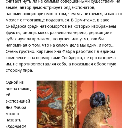
считает чуть ли не самыми совершенными существами на
земле, автор демонстрирует ряд экспонатов,
напоминающих зрителю о том, чем мы питаемся, и как это
может отторгающе подаваться. В Эрмитаже, в зале
Снейдерса среди натюрмортов на которых изображены
фрукты, овощи, мясо, развешаны черепа, держащие в
зубах чучела кроликов, попугаев или утят, как бы
напоминая о том, что на самом деле мы едим, и кого…
Очень грустно. Картины Яна Фабра работают в едином
комплексе с натюрмортами Снейдерса, не противореча
им, не противопоставляя себя, а показывая оборотную
сторону пира.
Одной из
впечатляющ
ей
экспозицией
Яна Фабра
можно
назвать
«
Карнавал