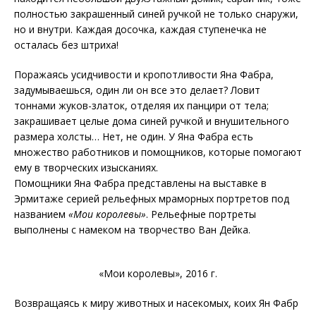
полностью закрашенный синей ручкой не только снаружи,
но и внутри. Каждая досочка, каждая ступенечка не
осталась без штриха!
Поражаясь усидчивости и кропотливости Яна Фабра,
задумываешься, один ли он все это делает? Ловит
тоннами жуков-златок, отделяя их панцири от тела;
закрашивает целые дома синей ручкой и внушительного
размера холсты… Нет, не один. У Яна Фабра есть
множество работников и помощников, которые помогают
ему в творческих изысканиях.
Помощники Яна Фабра представлены на выставке в
Эрмитаже серией рельефных мраморных портретов под
названием
«Мои королевы»
. Рельефные портреты
выполнены с намеком на творчество Ван Дейка.
«Мои королевы», 2016 г.
Возвращаясь к миру животных и насекомых, коих Ян Фабр