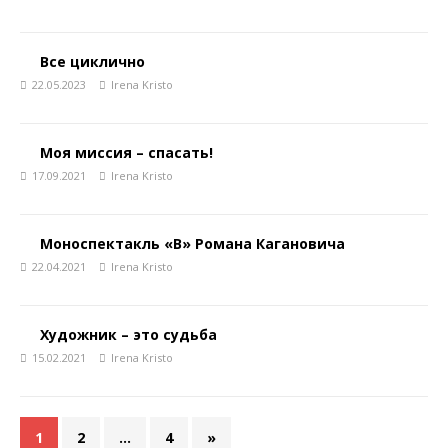
Все циклично
22.05.2023
Irena Kristo
Моя миссия – спасать!
17.09.2021
Irena Kristo
Моноспектакль «В» Романа Кагановича
22.04.2021
Irena Kristo
Художник – это судьба
15.02.2021
Irena Kristo
1
2
…
4
»