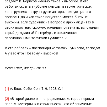
создает В. Борисов именно такое – высокое. В его
работах скрыты глубокие смыслы, в геометрических
конструкциях – струны души автора, волнующие его
вопросы. Да и как такое искусство может быть не
высоким, если художник на вопрос о ярких акцентах в
своих полотнах, скромно начинает отвечать, вспоминая
серый дождливый Петербург, и заканчивает
пассионарными толчками Гумилева..?
В его работах – пассионарные толчки Гумилева, господа!
А у вас что? Поэтому и высокое!
Irena Kristo, январь 2019 г.
____________________________________________________________________
______________________
[1]
А. Блок. Собр. Соч. Т. 9. 1923. С. 1
[2]
«Второй диалог» — определение, которое первым
ввел М. Метерлинк в своих пьесах. Это обозначение