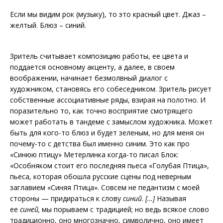
Если мы видим рок (музыку), то это красный цвет. Джаз –
желтый. Блюз – синий.
Зритель считывает композицию работы, ее цвета и
поддается основному акценту, а далее, в своем
воображении, начинает безмолвный диалог с
художником, становясь его собеседником. Зритель рисует
собственные ассоциативные ряды, взирая на полотно. И
поразительно то, как точно восприятие смотрящего
может работать в тандеме с замыслом художника. Может
быть для кого-то блюз и будет зеленым, но для меня он
почему-то с детства был именно синим. Это как про
«Синюю птицу» Метерлинка когда-то писал Блок:
«Особняком стоит его последняя пьеса «Голубая Птица»,
пьеса, которая обошла русские сцены под неверным
заглавием «Синяя Птица». Совсем не педантизм с моей
стороны — придираться к слову
синий
.
[…]
Называя
ее
синей,
мы порываем с традицией; но ведь всякое слово
традиционно, оно многозначно, символично, оно имеет