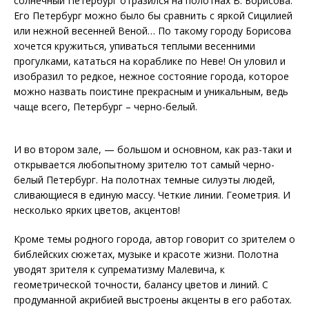
солнечный Петербург отразился на полотнах В. Борисова.
Его Петербург можно было бы сравнить с яркой Сицилией
или нежной весенней Веной… По такому городу Борисова
хочется кружиться, упиваться теплыми весенними
прогулками, кататься на кораблике по Неве! Он уловил и
изобразил то редкое, нежное состояние города, которое
можно назвать поистине прекрасным и уникальным, ведь
чаще всего, Петербург – черно-белый.
И во втором зале, — большом и основном, как раз-таки и
открывается любопытному зрителю тот самый черно-
белый Петербург. На полотнах темные силуэты людей,
сливающиеся в единую массу. Четкие линии. Геометрия. И
несколько ярких цветов, акцентов!
Кроме темы родного города, автор говорит со зрителем о
библейских сюжетах, музыке и красоте жизни. Полотна
уводят зрителя к супрематизму Малевича, к
геометрической точности, балансу цветов и линий. С
продуманной акрибией выстроены акценты в его работах.