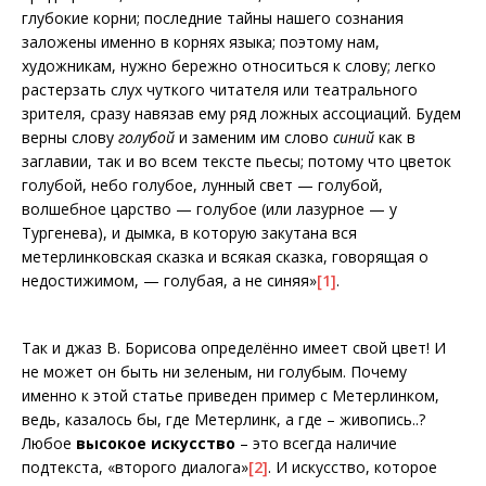
глубокие корни; последние тайны нашего сознания
заложены именно в корнях языка; поэтому нам,
художникам, нужно бережно относиться к слову; легко
растерзать слух чуткого читателя или театрального
зрителя, сразу навязав ему ряд ложных ассоциаций. Будем
верны слову
голубой
и заменим им слово
синий
как в
заглавии, так и во всем тексте пьесы; потому что цветок
голубой, небо голубое, лунный свет — голубой,
волшебное царство — голубое (или лазурное — у
Тургенева), и дымка, в которую закутана вся
метерлинковская сказка и всякая сказка, говорящая о
недостижимом, — голубая, а не синяя»
[1]
.
Так и джаз В. Борисова определённо имеет свой цвет! И
не может он быть ни зеленым, ни голубым. Почему
именно к этой статье приведен пример с Метерлинком,
ведь, казалось бы, где Метерлинк, а где – живопись..?
Любое
высокое искусство
– это всегда наличие
подтекста, «второго диалога»
[2]
. И искусство, которое