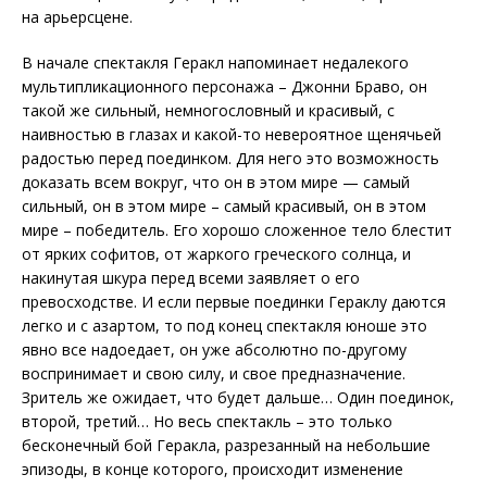
на арьерсцене.
В начале спектакля Геракл напоминает недалекого
мультипликационного персонажа – Джонни Браво, он
такой же сильный, немногословный и красивый, с
наивностью в глазах и какой-то невероятное щенячьей
радостью перед поединком. Для него это возможность
доказать всем вокруг, что он в этом мире — самый
сильный, он в этом мире – самый красивый, он в этом
мире – победитель. Его хорошо сложенное тело блестит
от ярких софитов, от жаркого греческого солнца, и
накинутая шкура перед всеми заявляет о его
превосходстве. И если первые поединки Гераклу даются
легко и с азартом, то под конец спектакля юноше это
явно все надоедает, он уже абсолютно по-другому
воспринимает и свою силу, и свое предназначение.
Зритель же ожидает, что будет дальше… Один поединок,
второй, третий… Но весь спектакль – это только
бесконечный бой Геракла, разрезанный на небольшие
эпизоды, в конце которого, происходит изменение