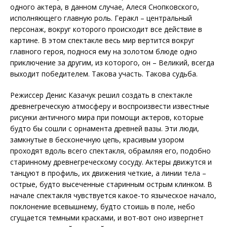
одного актера, в данном случае, Алеся Снопковского,
исполняющего главную роль. Геракл – центральный
персонаж, вокруг которого происходит все действие в
картине. В этом спектакле весь мир вертится вокруг
главного героя, поднося ему на золотом блюде одно
приключение за другим, из которого, он – Великий, всегда
выходит победителем. Такова участь. Такова судьба.
Режиссер Денис Казачук решил создать в спектакле
древнегреческую атмосферу и воспроизвести известные
рисунки античного мира при помощи актеров, которые
будто бы сошли с орнамента древней вазы. Эти люди,
замкнутые в бесконечную цепь, красивым узором
проходят вдоль всего спектакля, обрамляя его, подобно
старинному древнегреческому сосуду. Актеры движутся и
танцуют в профиль, их движения четкие, а линии тела –
острые, будто высеченные старинным острым клинком. В
начале спектакля чувствуется какое-то языческое начало,
поклонение всевышнему, будто стоишь в поле, небо
сгущается темными красками, и вот-вот оно извергнет