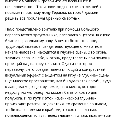
вместе с молнией и грозой что-то всевышнее и
нечеловеческое. Так и происходит в спектакле, небо
посылает простому люду Геракла, который должен
решить все проблемы бренных смертных.
Небо представлено зрителю при помощи большого
перевернутого треугольника, располагающегося на сцене
ближе к зрительному залу. А нечто божественное,
труднодобываемое, свидетельствующее о животном
начале человека, находится в глубине сцены. Это огонь,
текущая лава. И небо, и огонь, представлены при помощи
проекций на два треугольника. Один из которых
перевернут, что создает впечатляющий и контрастный
визуальный эффект с акцентом на игру «в глубине» сцены.
Сценическое пространство, как бы удаляется вглубь, туда,
к лаве, магме, к центру земли, в то место, которое
недоступно человеку, но может быть открыто для
полубога. И по пути к этой «сценической глубине»
происходят различные действия, то сражение со львом,
то битва со змеями и крабами, то охота за ланью,
появляющейся то тут, перед глазами, то там, практически