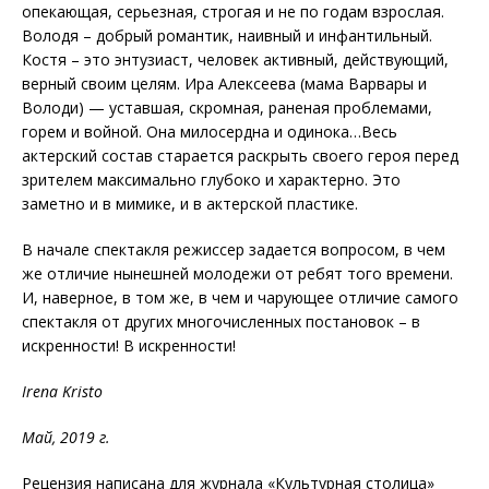
опекающая, серьезная, строгая и не по годам взрослая.
Володя – добрый романтик, наивный и инфантильный.
Костя – это энтузиаст, человек активный, действующий,
верный своим целям. Ира Алексеева (мама Варвары и
Володи) — уставшая, скромная, раненая проблемами,
горем и войной. Она милосердна и одинока…Весь
актерский состав старается раскрыть своего героя перед
зрителем максимально глубоко и характерно. Это
заметно и в мимике, и в актерской пластике.
В начале спектакля режиссер задается вопросом, в чем
же отличие нынешней молодежи от ребят того времени.
И, наверное, в том же, в чем и чарующее отличие самого
спектакля от других многочисленных постановок – в
искренности! В искренности!
Irena Kristo
Май, 2019 г.
Рецензия написана для журнала «Культурная столица»