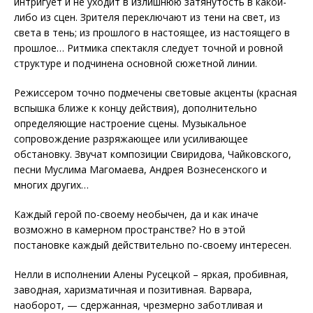
интригует и не уходит в излишнюю затянутость в какой-
либо из сцен. Зрителя переключают из тени на свет, из
света в тень; из прошлого в настоящее, из настоящего в
прошлое… Ритмика спектакля следует точной и ровной
структуре и подчинена основной сюжетной линии.
Режиссером точно подмечены световые акценты (красная
вспышка ближе к концу действия), дополнительно
определяющие настроение сцены. Музыкальное
сопровождение разряжающее или усиливающее
обстановку. Звучат композиции Свиридова, Чайковского,
песни Муслима Магомаева, Андрея Вознесенского и
многих других…
Каждый герой по-своему необычен, да и как иначе
возможно в камерном пространстве? Но в этой
постановке каждый действительно по-своему интересен.
Нелли в исполнении Алены Русецкой – яркая, пробивная,
заводная, харизматичная и позитивная. Варвара,
наоборот, — сдержанная, чрезмерно заботливая и