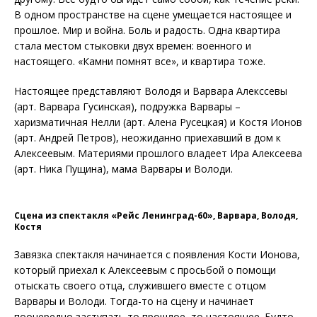
В одном пространстве на сцене умещается настоящее и
прошлое. Мир и война. Боль и радость. Одна квартира
стала местом стыковки двух времен: военного и
настоящего. «Камни помнят все», и квартира тоже.
Настоящее представляют Володя и Варвара Алекссевы
(арт. Варвара Гусинская), подружка Варвары –
харизматичная Нелли (арт. Алена Русецкая) и Костя Ионов
(арт. Андрей Петров), неожиданно приехавший в дом к
Алексеевым. Материями прошлого владеет Ира Алексеева
(арт. Ника Пущина), мама Варвары и Володи.
Сцена из спектакля «Рейс Ленинград-60», Варвара, Володя,
Костя
Завязка спектакля начинается с появления Кости Ионова,
который приехал к Алексеевым с просьбой о помощи
отыскать своего отца, служившего вместе с отцом
Варвары и Володи. Тогда-то на сцену и начинает
поочередно заступать то прошлое, то настоящее. Будто