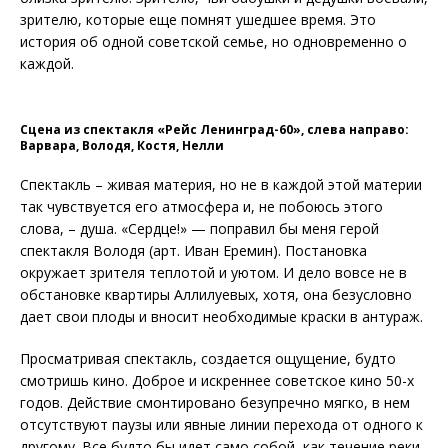
зрителю, которые еще помнят ушедшее время. Это
история об одной советской семье, но одновременно о
каждой.
Сцена из спектакля «Рейс Ленинград-60», слева направо:
Варвара, Володя, Костя, Нелли
Спектакль – живая материя, но не в каждой этой материи
так чувствуется его атмосфера и, не побоюсь этого
слова, – душа. «Сердце!» — поправил бы меня герой
спектакля Володя (арт. Иван Еремин). Постановка
окружает зрителя теплотой и уютом. И дело вовсе не в
обстановке квартиры Аллилуевых, хотя, она безусловно
дает свои плоды и вносит необходимые краски в антураж.
Просматривая спектакль, создается ощущение, будто
смотришь кино. Доброе и искреннее советское кино 50-х
годов. Действие смонтировано безупречно мягко, в нем
отсутствуют паузы или явные линии перехода от одного к
другому. Все будто бы идет само собой, как течение реки.