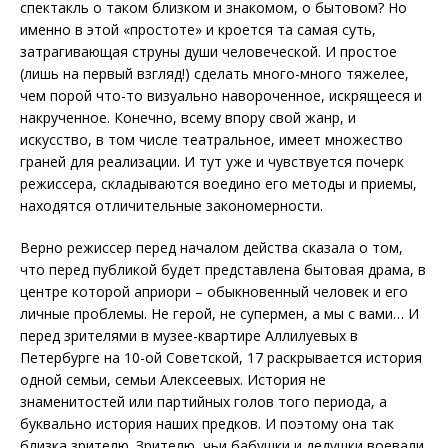
спектакль о таком близком и знакомом, о бытовом? Но
именно в этой «простоте» и кроется та самая суть,
затрагивающая струны души человеческой. И простое
(лишь на первый взгляд!) сделать много-много тяжелее,
чем порой что-то визуально навороченное, искрящееся и
накрученное. Конечно, всему впору свой жанр, и
искусство, в том числе театральное, имеет множество
граней для реализации. И тут уже и чувствуется почерк
режиссера, складываются воедино его методы и приемы,
находятся отличительные закономерности.
Верно режиссер перед началом действа сказала о том,
что перед публикой будет представлена бытовая драма, в
центре которой априори – обыкновенный человек и его
личные проблемы. Не герой, не супермен, а мы с вами… И
перед зрителями в музее-квартире Аллилуевых в
Петербурге на 10-ой Советской, 17 раскрывается история
одной семьи, семьи Алексеевых. История не
знаменитостей или партийных голов того периода, а
буквально история наших предков. И поэтому она так
близка зрителю. Зрителю, чьи бабушки и дедушки воевали,