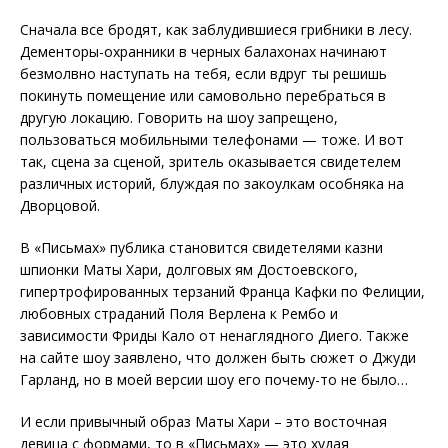
Сначала все бродят, как заблудившиеся грибники в лесу.
Дементоры-охранники в черных балахонах начинают
безмолвно наступать на тебя, если вдруг ты решишь
покинуть помещение или самовольно перебраться в
другую локацию. Говорить на шоу запрещено,
пользоваться мобильными телефонами — тоже. И вот
так, сцена за сценой, зритель оказывается свидетелем
различных историй, блуждая по закоулкам особняка на
Дворцовой.
В «Письмах» публика становится свидетелями казни
шпионки Маты Хари, долговых ям Достоевского,
гипертрофированных терзаний Франца Кафки по Фелиции,
любовных страданий Поля Верлена к Рембо и
зависимости Фриды Кало от ненаглядного Диего. Также
на сайте шоу заявлено, что должен быть сюжет о Джуди
Гарланд, но в моей версии шоу его почему-то не было…
И если привычный образ Маты Хари – это восточная
девица с формами, то в «Письмах» — это худая