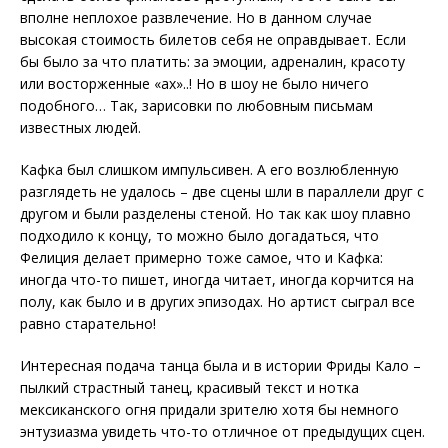
вполне неплохое развлечение. Но в данном случае
высокая стоимость билетов себя не оправдывает. Если
бы было за что платить: за эмоции, адреналин, красоту
или восторженные «ах»..! Но в шоу не было ничего
подобного… Так, зарисовки по любовным письмам
известных людей.
Кафка был слишком импульсивен. А его возлюбленную
разглядеть не удалось – две сцены шли в параллели друг с
другом и были разделены стеной. Но так как шоу плавно
подходило к концу, то можно было догадаться, что
Фелиция делает примерно тоже самое, что и Кафка:
иногда что-то пишет, иногда читает, иногда корчится на
полу, как было и в других эпизодах. Но артист сыграл все
равно старательно!
Интересная подача танца была и в истории Фриды Кало –
пылкий страстный танец, красивый текст и нотка
мексиканского огня придали зрителю хотя бы немного
энтузиазма увидеть что-то отличное от предыдущих сцен.