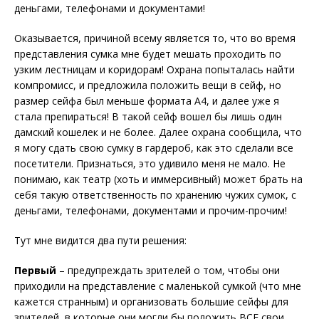
деньгами, телефонами и документами!
Оказывается, причиной всему является то, что во время
представления сумка мне будет мешать проходить по
узким лестницам и коридорам! Охрана попыталась найти
компромисс, и предложила положить вещи в сейф, но
размер сейфа был меньше формата А4, и далее уже я
стала препираться! В такой сейф вошел бы лишь один
дамский кошелек и не более. Далее охрана сообщила, что
я могу сдать свою сумку в гардероб, как это сделали все
посетители. Признаться, это удивило меня не мало. Не
понимаю, как театр (хоть и иммерсивный) может брать на
себя такую ответственность по хранению чужих сумок, с
деньгами, телефонами, документами и прочим-прочим!
Тут мне видится два пути решения:
Первый
– предупреждать зрителей о том, чтобы они
приходили на представление с маленькой сумкой (что мне
кажется странным) и организовать большие сейфы для
зрителей, в которые они могли бы положить ВСЕ свои