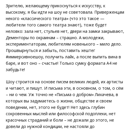
Зрителю, желающему прикоснуться к искусству, к
высокому, я бы идти на шоу не советовала. Приверженцам
некого «классического театра» (что это такое —
любители того самого театра знают), тоже будет
неловко: зала нет, стульев нет, двери на замки закрывают,
Дементоры по окраинам – страшно. А молодежи,
экспериментаторам, любителям новенького – мило дело.
Прошвырнуться и забыть, поставить хештег
#иммерсивноешоу, получить лайк, а после выпить вина в
баре, и вот оно – счастье! Только сумку формата А4 не
забудьте!
Шоу строится на основе писем великих людей, их артисты
и читают, и пишут. И письма эти, в основном, о том, о сём
– ни о чем. Уж точно не «Письма о добром» Лихачева, в
которых вы задумаетесь о жизни, обществе и своем
поведении, нет, этого не будет! Нет здесь глубин
сокровенных мыслей или философской подоплеки, нет
красочных страданий и боли – не дожали до этого, не
довели до нужной кондиции, не настояли до