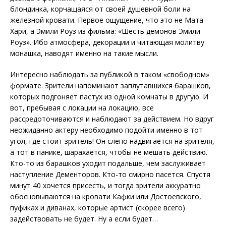
блондинка, корчащаяся от своей душевной боли на
железной кровати. Первое ощущение, что это не Мата
Хари, а Эмили Роуз из фильма: «Шесть демонов Эмили
Роуз». Ибо атмосфера, декорации и читающая молитву
монашка, наводят именно на такие мысли.
Интересно наблюдать за публикой в таком «свободном»
формате. Зрители напоминают заплутавшихся барашков,
которых подгоняет пастух из одной комнаты в другую. И
вот, пребывая с локации на локацию, все
рассредоточиваются и наблюдают за действием. Но вдруг
неожиданно актеру необходимо подойти именно в тот
угол, где стоит зритель! Он слепо надвигается на зрителя,
а тот в панике, шарахается, чтобы не мешать действию.
Кто-то из барашков уходит подальше, чем заслуживает
наступление Дементоров. Кто-то смирно пасется. Спустя
минут 40 хочется присесть, и тогда зрители аккуратно
обосновываются на кровати Кафки или Достоевского,
пуфиках и диванах, которые артист (скорее всего)
задействовать не будет. Ну а если будет…