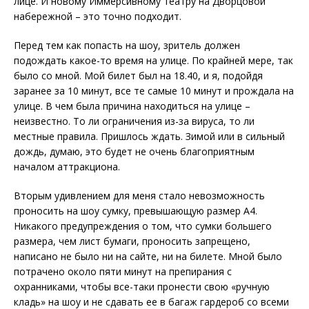
лице. И новому Иммерсивному театру на Дворцовой
набережной – это точно подходит.
Перед тем как попасть на шоу, зритель должен
подождать какое-то время на улице. По крайней мере, так
было со мной. Мой билет был на 18.40, и я, подойдя
заранее за 10 минут, все те самые 10 минут и прождала на
улице. В чем была причина находиться на улице –
неизвестно. То ли ограничения из-за вируса, то ли
местные правила. Пришлось ждать. Зимой или в сильный
дождь, думаю, это будет не очень благоприятным
началом аттракциона.
Вторым удивлением для меня стало невозможность
проносить на шоу сумку, превышающую размер А4.
Никакого предупреждения о том, что сумки большего
размера, чем лист бумаги, проносить запрещено,
написано не было ни на сайте, ни на билете. Мной было
потрачено около пяти минут на препирания с
охранниками, чтобы все-таки пронести свою «ручную
кладь» на шоу и не сдавать ее в багаж гардероб со всеми