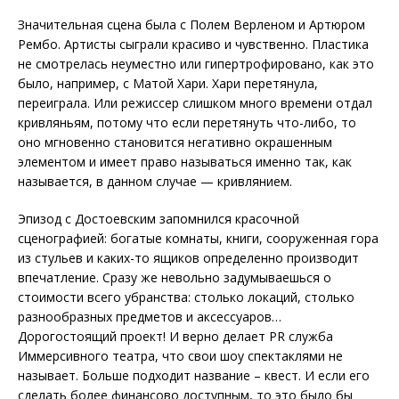
Значительная сцена была с Полем Верленом и Артюром
Рембо. Артисты сыграли красиво и чувственно. Пластика
не смотрелась неуместно или гипертрофировано, как это
было, например, с Матой Хари. Хари перетянула,
переиграла. Или режиссер слишком много времени отдал
кривляньям, потому что если перетянуть что-либо, то
оно мгновенно становится негативно окрашенным
элементом и имеет право называться именно так, как
называется, в данном случае — кривлянием.
Эпизод с Достоевским запомнился красочной
сценографией: богатые комнаты, книги, сооруженная гора
из стульев и каких-то ящиков определенно производит
впечатление. Сразу же невольно задумываешься о
стоимости всего убранства: столько локаций, столько
разнообразных предметов и аксессуаров…
Дорогостоящий проект! И верно делает PR служба
Иммерсивного театра, что свои шоу спектаклями не
называет. Больше подходит название – квест. И если его
сделать более финансово доступным, то это было бы