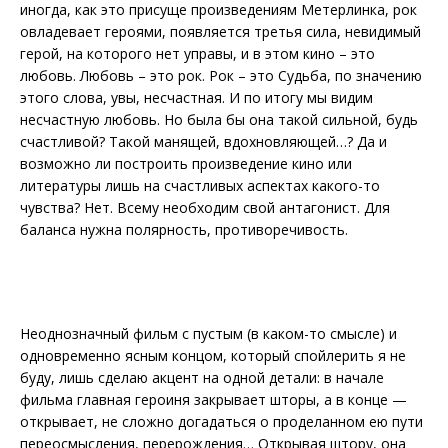
иногда, как это присуще произведениям Метерлинка, рок
овладевает героями, появляется третья сила, невидимый
герой, на которого нет управы, и в этом кино – это
любовь. Любовь – это рок. Рок – это Судьба, по значению
этого слова, увы, несчастная. И по итогу мы видим
несчастную любовь. Но была бы она такой сильной, будь
счастливой? Такой манящей, вдохновляющей…? Да и
возможно ли построить произведение кино или
литературы лишь на счастливых аспектах какого-то
чувства? Нет. Всему необходим свой антагонист. Для
баланса нужна полярность, противоречивость.
Неоднозначный фильм с пустым (в каком-то смысле) и
одновременно ясным концом, который спойлерить я не
буду, лишь сделаю акцент на одной детали: в начале
фильма главная героиня закрывает шторы, а в конце —
открывает, не сложно догадаться о проделанном ею пути
переосмысления, перерождения… Открывая штору, она